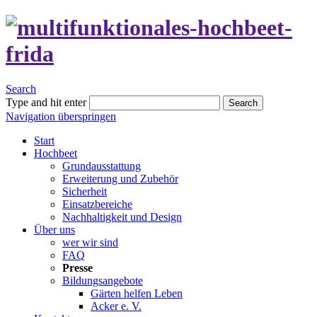
Search
Type and hit enter
Search
Navigation überspringen
Start
Hochbeet
Grundausstattung
Erweiterung und Zubehör
Sicherheit
Einsatzbereiche
Nachhaltigkeit und Design
Über uns
wer wir sind
FAQ
Presse
Bildungsangebote
Gärten helfen Leben
Acker e. V.